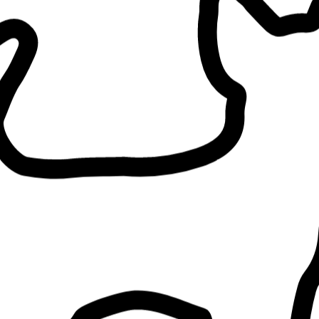
nd
Heeft zelf geen kat
Eén klant tegelijk
Heeft geen kinderen
 jouw huisdier.