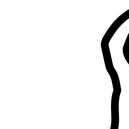
Filters
Heeft een huis (geen appartement)
Afgesloten tuin
Heeft zelf geen ho
Dierenoppasdiensten in België
Blader door sitters in België, vergelijk en vind de perfecte match voor
142+ geverifieerde oppassers
4,9