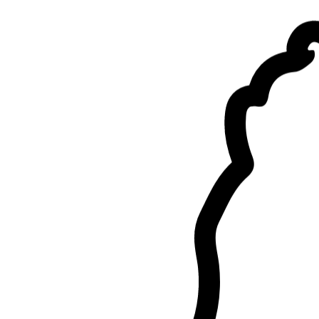
Elle a cuisiné avec mes enfants, ils l ont vraiment apprécié ☺️ Merci 