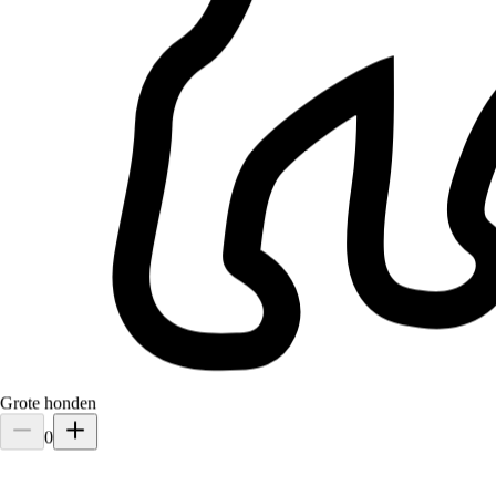
3.
Pamela Circo
5,0
·
5 beoordelingen
Ixelles, 1050
20 €
vanaf
Verzorgd
Grote honden
0
Naia
British Shorthair