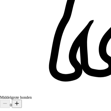
Middelgrote honden
0